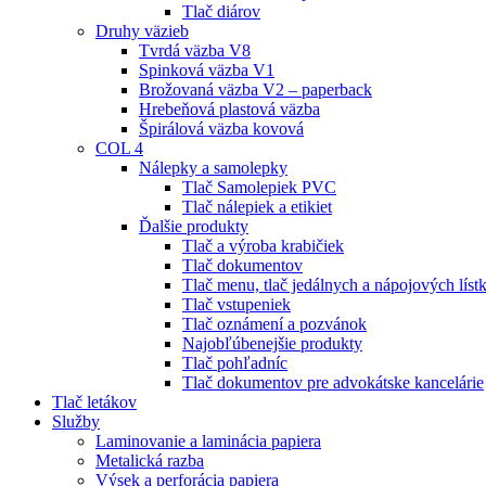
Tlač diárov
Druhy väzieb
Tvrdá väzba V8
Spinková väzba V1
Brožovaná väzba V2 – paperback
Hrebeňová plastová väzba
Špirálová väzba kovová
COL 4
Nálepky a samolepky
Tlač Samolepiek PVC
Tlač nálepiek a etikiet
Ďalšie produkty
Tlač a výroba krabičiek
Tlač dokumentov
Tlač menu, tlač jedálnych a nápojových líst
Tlač vstupeniek
Tlač oznámení a pozvánok
Najobľúbenejšie produkty
Tlač pohľadníc
Tlač dokumentov pre advokátske kancelárie
Tlač letákov
Služby
Laminovanie a laminácia papiera
Metalická razba
Výsek a perforácia papiera