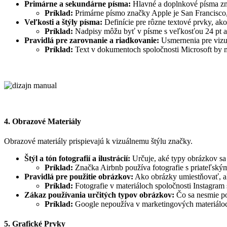
Primárne a sekundárne písma:
Hlavné a doplnkové písma zn
Príklad:
Primárne písmo značky Apple je San Francisco,
Veľkosti a štýly písma:
Definície pre rôzne textové prvky, ako
Príklad:
Nadpisy môžu byť v písme s veľkosťou 24 pt a t
Pravidlá pre zarovnanie a riadkovanie:
Usmernenia pre vizuál
Príklad:
Text v dokumentoch spoločnosti Microsoft by 
4. Obrazové Materiály
Obrazové materiály prispievajú k vizuálnemu štýlu značky.
Štýl a tón fotografií a ilustrácií:
Určuje, aké typy obrázkov sa
Príklad:
Značka Airbnb používa fotografie s priateľským
Pravidlá pre použitie obrázkov:
Ako obrázky umiestňovať, aké
Príklad:
Fotografie v materiáloch spoločnosti Instagram 
Zákaz používania určitých typov obrázkov:
Čo sa nesmie po
Príklad:
Google nepoužíva v marketingových materiáloch
5. Grafické Prvky