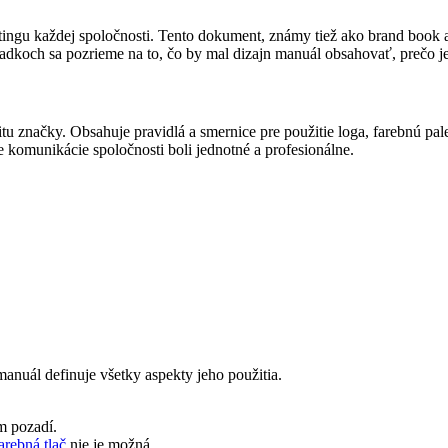
 každej spoločnosti. Tento dokument, známy tiež ako brand book alebo 
koch sa pozrieme na to, čo by mal dizajn manuál obsahovať, prečo je 
u značky. Obsahuje pravidlá a smernice pre použitie loga, farebnú pale
e komunikácie spoločnosti boli jednotné a profesionálne.
anuál definuje všetky aspekty jeho použitia.
m pozadí.
arebná tlač
nie je možná.