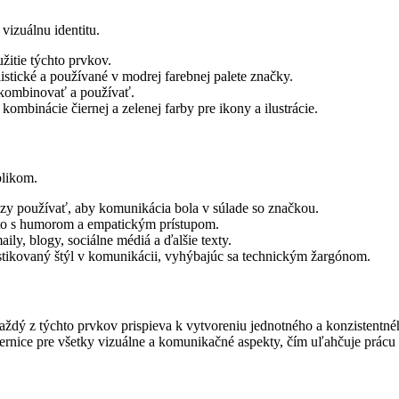
vizuálnu identitu.
žitie týchto prvkov.
tické a používané v modrej farebnej palete značky.
kombinovať a používať.
ombinácie čiernej a zelenej farby pre ikony a ilustrácie.
blikom.
ázy používať, aby komunikácia bola v súlade so značkou.
sto s humorom a empatickým prístupom.
ily, blogy, sociálne médiá a ďalšie texty.
stikovaný štýl v komunikácii, vyhýbajúc sa technickým žargónom.
aždý z týchto prvkov prispieva k vytvoreniu jednotného a konzistentn
ernice pre všetky vizuálne a komunikačné aspekty, čím uľahčuje prácu 