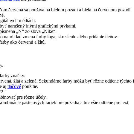
čom červená sa používa na bielom pozadí a biela na červenom pozadí.
né.
gitálnych médiách.
 byť narušený inými grafickými prvkami.
písmena „N“ zo slova „Nike“.
 napríklad zmena farby loga, skreslenie alebo pridanie tieňov.
rby ako červenú a žltú.
y.
farby značky.
vená, žltá a zelená. Sekundárne farby môžu byť rôzne odtiene týchto f
ne aj
tlačové
použitie.
F2.
inovať pre rôzne účely.
mbinácie pastelových farieb pre pozadia a tmavšie odtiene pre text.