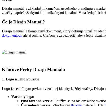
Dizajn manuál je základným kameňom úspešného brandingu a marketingu
značky naprieč všetkými komunikačnými kanálmi. V nasledujúcich riad
Čo je Dizajn Manuál?
Dizajn manuál je komplexný dokument, ktorý definuje vizuálnu identit
dokumentoch
ale aj online. Cieľom je zabezpečiť, aby všetky vizuáln
Kľúčové Prvky Dizajn Manuálu
1. Logo a Jeho Použitie
Logo je centrálnym prvkom vizuálnej identity každej značky. Dizajn m
Varianty loga:
Plná farebná verzia:
Používa sa na bielom alebo svetlo
Čiernobiela verzia:
Vhodná pre
tlačové
materiály, kde
f