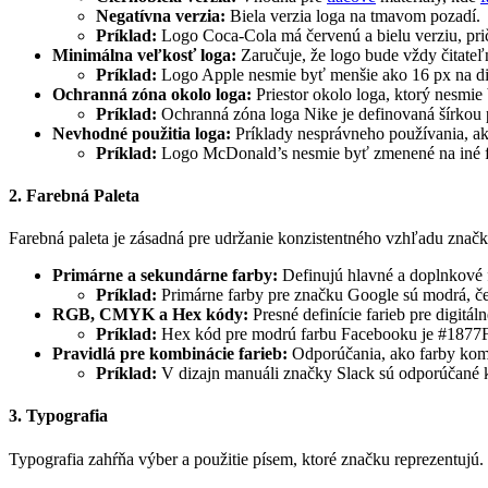
Negatívna verzia:
Biela verzia loga na tmavom pozadí.
Príklad:
Logo Coca-Cola má červenú a bielu verziu, pri
Minimálna veľkosť loga:
Zaručuje, že logo bude vždy čitateľ
Príklad:
Logo Apple nesmie byť menšie ako 16 px na di
Ochranná zóna okolo loga:
Priestor okolo loga, ktorý nesmie
Príklad:
Ochranná zóna loga Nike je definovaná šírkou 
Nevhodné použitia loga:
Príklady nesprávneho používania, ako
Príklad:
Logo McDonald’s nesmie byť zmenené na iné fa
2. Farebná Paleta
Farebná paleta je zásadná pre udržanie konzistentného vzhľadu značk
Primárne a sekundárne farby:
Definujú hlavné a doplnkové 
Príklad:
Primárne farby pre značku Google sú modrá, čer
RGB, CMYK a Hex kódy:
Presné definície farieb pre digitál
Príklad:
Hex kód pre modrú farbu Facebooku je #1877
Pravidlá pre kombinácie farieb:
Odporúčania, ako farby komb
Príklad:
V dizajn manuáli značky Slack sú odporúčané ko
3. Typografia
Typografia zahŕňa výber a použitie písem, ktoré značku reprezentujú.