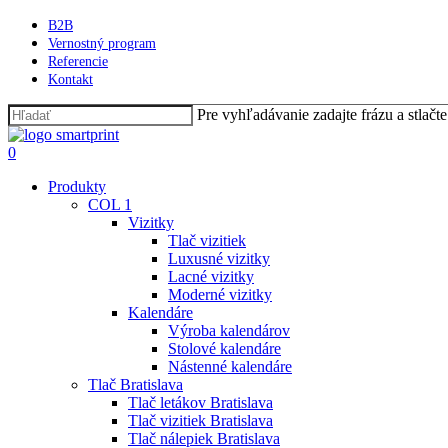
Skip
B2B
to
Vernostný program
main
Referencie
content
Kontakt
Pre vyhľadávanie zadajte frázu a stlač
Close
Search
Hľadať
0
Menu
Produkty
COL 1
Vizitky
Tlač vizitiek
Luxusné vizitky
Lacné vizitky
Moderné vizitky
Kalendáre
Výroba kalendárov
Stolové kalendáre
Nástenné kalendáre
Tlač Bratislava
Tlač letákov Bratislava
Tlač vizitiek Bratislava
Tlač nálepiek Bratislava