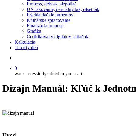
Emboss, deboss, slepotlač
UV lakovanie, parciálny lak, ofset lak
Rýchla tlač dokumentov
Knihárske spracovanie
Finalizácia inhouse
Grafika
Certifikovaný digitálny nátlačok
Kalkulácia
Ten istý deň
Hľadať
0
was successfully added to your cart.
Dizajn Manuál: Kľúč k Jednotne
Úvod