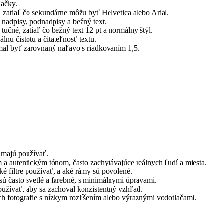
ačky.
 zatiaľ čo sekundárne môžu byť Helvetica alebo Arial.
 nadpisy, podnadpisy a bežný text.
učné, zatiaľ čo bežný text 12 pt a normálny štýl.
nu čistotu a čitateľnosť textu.
mal byť zarovnaný naľavo s riadkovaním 1,5.
 majú používať.
 a autentickým tónom, často zachytávajúce reálnych ľudí a miesta.
 filtre používať, a aké rámy sú povolené.
sú často svetlé a farebné, s minimálnymi úpravami.
užívať, aby sa zachoval konzistentný vzhľad.
 fotografie s nízkym rozlíšením alebo výraznými vodotlačami.