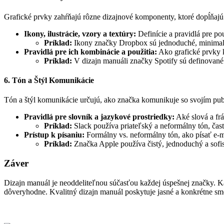
Grafické prvky zahŕňajú rôzne dizajnové komponenty, ktoré dopĺňajú 
Ikony, ilustrácie, vzory a textúry:
Definície a pravidlá pre pou
Príklad:
Ikony značky Dropbox sú jednoduché, minimalis
Pravidlá pre ich kombinácie a použitia:
Ako grafické prvky 
Príklad:
V dizajn manuáli značky Spotify sú definované k
6. Tón a Štýl Komunikácie
Tón a štýl komunikácie určujú, ako značka komunikuje so svojím pu
Pravidlá pre slovník a jazykové prostriedky:
Aké slová a fr
Príklad:
Slack používa priateľský a neformálny tón, ča
Prístup k písaniu:
Formálny vs. neformálny tón, ako písať e-ma
Príklad:
Značka Apple používa čistý, jednoduchý a sofi
Záver
Dizajn manuál je neoddeliteľnou súčasťou každej úspešnej značky. K
dôveryhodne. Kvalitný dizajn manuál poskytuje jasné a konkrétne sm