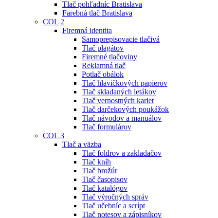
Tlač pohľadníc Bratislava
Farebná tlač Bratislava
COL 2
Firemná identita
Samoprepisovacie tlačivá
Tlač plagátov
Firemné tlačoviny
Reklamná tlač
Potlač obálok
Tlač hlavičkových papierov
Tlač skladaných letákov
Tlač vernostných kariet
Tlač darčekových poukážok
Tlač návodov a manuálov
Tlač formulárov
COL 3
Tlač a väzba
Tlač foldrov a zakladačov
Tlač kníh
Tlač brožúr
Tlač časopisov
Tlač katalógov
Tlač výročných správ
Tlač učebníc a scrípt
Tlač notesov a zápisníkov