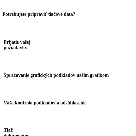
Potrebujete pripraviť tlačové dáta?
1
Prijatie vašej
požiadavky
2
Spracovanie grafických podkladov naším grafikom
3
Vaša kontrola podkladov a odsúhlasenie
4
Tlač
dokumentov