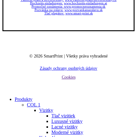
Hochzeits einladungen:
www.hochzeits-einladungen.at
Promočné oznámenia:
www.promocneoznamenia.sk
Pozvánka na oslavu:
www.pozvankanaoslavu.sk
Tlač plagátov:
www.smart-print.sk
©
2026
SmartPrint | Všetky práva vyhradené
Zásady ochrany osobných údajov
Cookies
Close
Produkty
Menu
COL 1
Vizitky
Tlač vizitiek
Luxusné vizitky
Lacné vizitky
Moderné vizitky