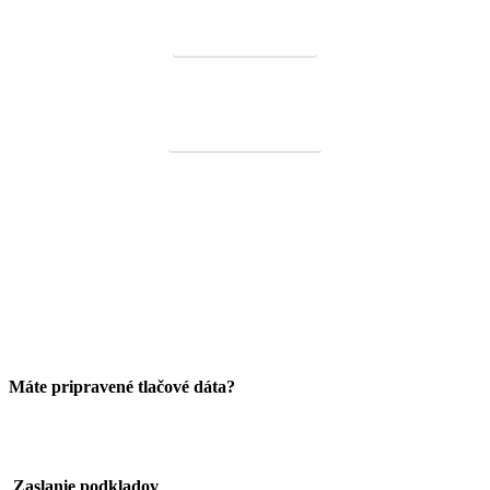
Tlač výročných správ
Tlač a výroba krabičiek
Máte pripravené tlačové dáta?
1
Zaslanie podkladov