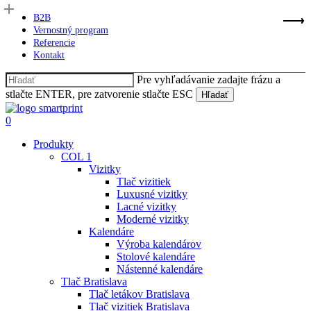
Skip
B2B
to
Vernostný program
main
Referencie
content
Kontakt
Pre vyhľadávanie zadajte frázu a
stlačte ENTER, pre zatvorenie stlačte ESC
Hľadať
Close
Search
Hľadať
0
Menu
Produkty
COL 1
Vizitky
Tlač vizitiek
Luxusné vizitky
Lacné vizitky
Moderné vizitky
Kalendáre
Výroba kalendárov
Stolové kalendáre
Nástenné kalendáre
Tlač Bratislava
Tlač letákov Bratislava
Tlač vizitiek Bratislava