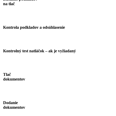
na tlač
2
Kontrola podkladov a odsúhlasenie
3
Kontrolný test natláčok – ak je vyžiadaný
4
Tlač
dokumentov
5
Dodanie
dokumentov