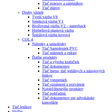
Tlač notesov a zápisníkov
Tlač diárov
Druhy väzieb
Tvrdá väzba V8
Spinková väzba V1
Brožovaná väzba V2 – paperback
Hrebeňová plastová väzba
Špirálová väzba kovová
COL 4
Nálepky a samolepky
Tlač Samolepiek PVC
Tlač nálepiek a etikiet
Ďalšie produkty
Tlač a výroba krabičiek
Tlač dokumentov
Tlač menu, tlač jedálnych a nápojových
lístkov
Tlač vstupeniek
Tlač oznámení a pozvánok
Najobľúbenejšie produkty
Tlač pohľadníc
Tlač dokumentov pre advokátske
kancelárie
Tlač letákov
Služby