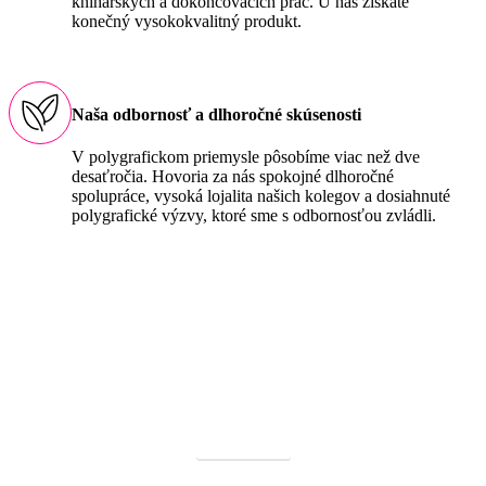
knihárskych a dokončovacích prác. U nás získate
konečný vysokokvalitný produkt.
Naša odbornosť a dlhoročné skúsenosti
V polygrafickom priemysle pôsobíme viac než dve
desaťročia. Hovoria za nás spokojné dlhoročné
spolupráce, vysoká lojalita našich kolegov a dosiahnuté
polygrafické výzvy, ktoré sme s odbornosťou zvládli.
Tlač vizitiek