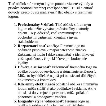
Tlač obálok s firemným logom ponúka viaceré výhody a
pridáva hodnotu firemnej korešpondencii. Tu sú niektoré
dôvody, prečo by ste mali zvážiť tlač obálok s firemným
logom:
Profesionálny Vzhľad:
Tlač obálok s firemným
logom okamžite vytvára profesionálny a súrodý
dojem. To je dôležité, keď komunikujete s
obchodnými partnermi, klientmi a inými
stakeholdermi.
Rozpoznateľnosť značky:
Firemné logo na
obálkach prispieva k rozpoznateľnosti značky.
Zákazníci si môžu ľahko zapamätať a identifikovať
vašu spoločnosť, čo je kľúčové pre budovanie
lojality.
Dôvera a serióznosť:
Prítomnosť firemného loga na
obálke pôsobí dôveryhodne a signalizuje serióznosť.
Môže to byť dôležité najmä pri odosielaní dôležitých
dokumentov a kontraktov.
Reklamný efekt:
Každá odoslaná obálka s firemným
logom môže slúžiť aj ako podlinková reklama. Ak je
odoslaná do verejného priestoru, môže prilákať
pozornosť a propagovať značku.
Elegantný štýl a jedinečnosť:
Firemné logo na
obálkach pridáva štýl a jedinečnosť. Môžete