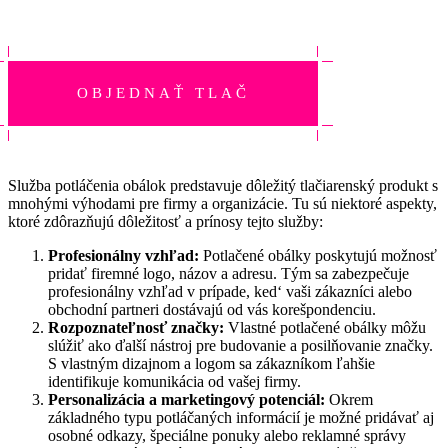
OBJEDNAŤ TLAČ
Služba potláčenia obálok predstavuje dôležitý tlačiarenský produkt s
mnohými výhodami pre firmy a organizácie. Tu sú niektoré aspekty,
ktoré zdôrazňujú dôležitosť a prínosy tejto služby:
Profesionálny vzhľad:
Potlačené obálky poskytujú možnosť
pridať firemné logo, názov a adresu. Tým sa zabezpečuje
profesionálny vzhľad v prípade, ked‘ vaši zákazníci alebo
obchodní partneri dostávajú od vás korešpondenciu.
Rozpoznateľnosť značky:
Vlastné potlačené obálky môžu
slúžiť ako ďalší nástroj pre budovanie a posilňovanie značky.
S vlastným dizajnom a logom sa zákazníkom ľahšie
identifikuje komunikácia od vašej firmy.
Personalizácia a marketingový potenciál:
Okrem
základného typu potláčaných informácií je možné pridávať aj
osobné odkazy, špeciálne ponuky alebo reklamné správy