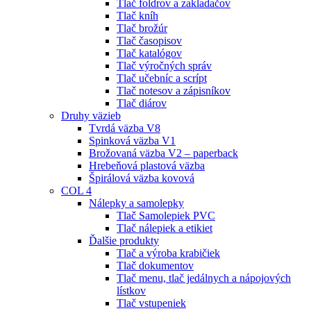
Tlač foldrov a zakladačov
Tlač kníh
Tlač brožúr
Tlač časopisov
Tlač katalógov
Tlač výročných správ
Tlač učebníc a scrípt
Tlač notesov a zápisníkov
Tlač diárov
Druhy väzieb
Tvrdá väzba V8
Spinková väzba V1
Brožovaná väzba V2 – paperback
Hrebeňová plastová väzba
Špirálová väzba kovová
COL 4
Nálepky a samolepky
Tlač Samolepiek PVC
Tlač nálepiek a etikiet
Ďalšie produkty
Tlač a výroba krabičiek
Tlač dokumentov
Tlač menu, tlač jedálnych a nápojových
lístkov
Tlač vstupeniek