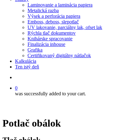
Laminovanie a laminácia papiera
Metalická razba
Výsek a perforácia papiera
Emboss, deboss, slepotlač
UV lakovanie, parciálny lak, ofset lak
Rýchla tlač dokumentov
Knihárske spracovanie
Finalizácia inhouse
Grafika
Certifikovaný digitálny nátlačok
Kalkulácia
Ten istý deň
Hľadať
0
was successfully added to your cart.
Potlač obálok
Tlač obálok