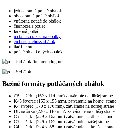
jednostranná potlač obálok
obojstranná potlač obálok
vnútorná potlač do obálok
čiernobiela potlač
farebná potlač
metalická razba na obálky
emboss, deboss obálok
tlač bielou
potlač okienkových obálok
Bežné formáty potláčaných obálok
C6 na šírku (162 x 114 mm) zatváranie na dlhšej strane
K45 štvorec (155 x 155 mm), zatváranie na hornej strane
K4 štvorec (170 x 170 mm), zatváranie na hornej strane
DL na šírku (220 x 110 mm), zatváranie na dlhšej strane
C5 na šírku (229 x 162 mm) zatváranie na dlhšej strane
C5 na šírku (229 x 162 mm) zatváranie kratšej strane
C4 na šírku (324 x 229 mm) zatváranie na kratšej strane