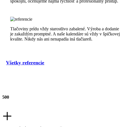
spokojní, oceňujeme najmä rýchlosť a profesionálny prístup.
Tlačoviny prídu vždy starostlivo zabalené. Výroba a dodanie
je zakaždým promptné. A naše kalendáre sú vždy v špičkovej
kvalite. Nikdy nás ani nenapadla iná tlačiareň.
Všetky referencie
500
+