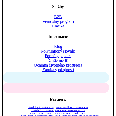
Služby
B2B
Vernostný program
Grafika
Informácie
Blog
Polygrafický slovník
Formáty papiera
Ďalšie médiá
Ochrana životného prostredia
Záruka spokojnosti
Partneri:
Svadobné oznámenia
:
www.svadba-oznamenia.sk
Svatební oznámení:
www.svatba-oznameni.cz
Vianočné pozdravy:
www.vianocnepozdravy.sk
Vánoční přání a novoročenky:
www.vanocni-prani-novorocenky.cz