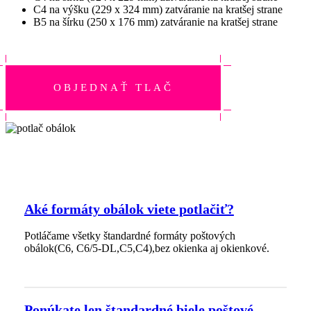
C4 na výšku (229 x 324 mm) zatváranie na kratšej strane
B5 na šírku (250 x 176 mm) zatváranie na kratšej strane
OBJEDNAŤ TLAČ
Aké formáty obálok viete potlačiť?
Potláčame všetky štandardné formáty poštových
obálok(C6, C6/5-DL,C5,C4),bez okienka aj okienkové.
Ponúkate len štandardné biele poštové