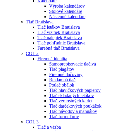
Kalendáre
Výroba kalendárov
Stolové kalendáre
Nástenné kalendáre
Tlač Bratislava
Tlač letákov Bratislava
Tlač vizitiek Bratislava
Tlač nálepiek Bratislava
Tlač pohľadníc Bratislava
Farebná tlač Bratislava
COL 2
Firemná identita
Samoprepisovacie tlačivá
Tlač plagátov
Firemné tlačoviny
Reklamná tlač
Potlač obálok
Tlač hlavičkových papierov
Tlač skladaných letákov
Tlač vernostných kariet
Tlač darčekových poukážok
Tlač návodov a manuálov
Tlač formulárov
COL 3
Tlač a väzba