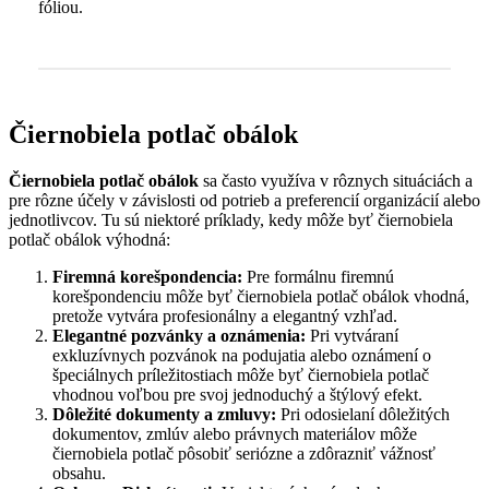
fóliou.
Čiernobiela potlač obálok
Čiernobiela potlač obálok
sa často využíva v rôznych situáciách a
pre rôzne účely v závislosti od potrieb a preferencií organizácií alebo
jednotlivcov. Tu sú niektoré príklady, kedy môže byť čiernobiela
potlač obálok výhodná:
Firemná korešpondencia:
Pre formálnu firemnú
korešpondenciu môže byť čiernobiela potlač obálok vhodná,
pretože vytvára profesionálny a elegantný vzhľad.
Elegantné pozvánky a oznámenia:
Pri vytváraní
exkluzívnych pozvánok na podujatia alebo oznámení o
špeciálnych príležitostiach môže byť čiernobiela potlač
vhodnou voľbou pre svoj jednoduchý a štýlový efekt.
Dôležité dokumenty a zmluvy:
Pri odosielaní dôležitých
dokumentov, zmlúv alebo právnych materiálov môže
čiernobiela potlač pôsobiť seriózne a zdôrazniť vážnosť
obsahu.