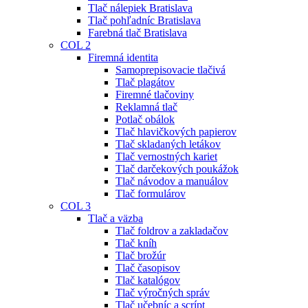
Tlač nálepiek Bratislava
Tlač pohľadníc Bratislava
Farebná tlač Bratislava
COL 2
Firemná identita
Samoprepisovacie tlačivá
Tlač plagátov
Firemné tlačoviny
Reklamná tlač
Potlač obálok
Tlač hlavičkových papierov
Tlač skladaných letákov
Tlač vernostných kariet
Tlač darčekových poukážok
Tlač návodov a manuálov
Tlač formulárov
COL 3
Tlač a väzba
Tlač foldrov a zakladačov
Tlač kníh
Tlač brožúr
Tlač časopisov
Tlač katalógov
Tlač výročných správ
Tlač učebníc a scrípt