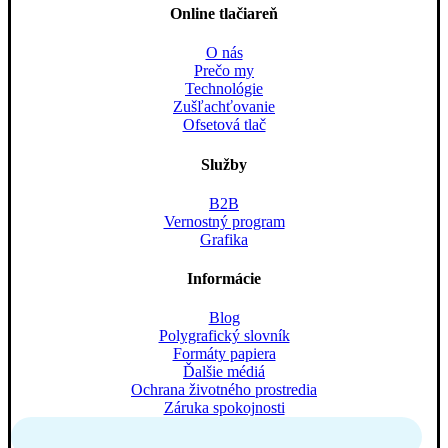
Online tlačiareň
O nás
Prečo my
Technológie
Zušľachťovanie
Ofsetová tlač
Služby
B2B
Vernostný program
Grafika
Informácie
Blog
Polygrafický slovník
Formáty papiera
Ďalšie médiá
Ochrana životného prostredia
Záruka spokojnosti