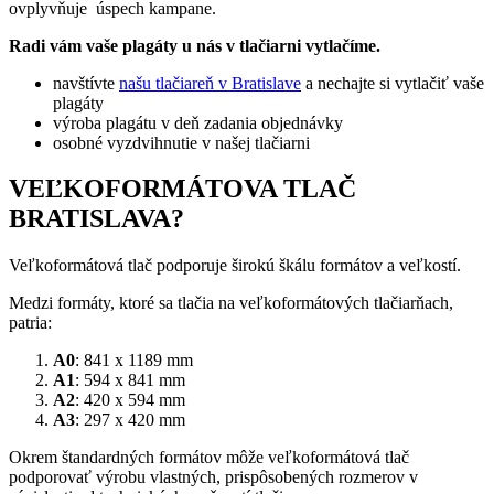
ovplyvňuje úspech kampane.
Radi vám vaše plagáty u nás v tlačiarni vytlačíme.
navštívte
našu tlačiareň v Bratislave
a nechajte si vytlačiť vaše
plagáty
výroba plagátu v deň zadania objednávky
osobné vyzdvihnutie v našej tlačiarni
VEĽKOFORMÁTOVA TLAČ
BRATISLAVA?
Veľkoformátová tlač podporuje širokú škálu formátov a veľkostí.
Medzi formáty, ktoré sa tlačia na veľkoformátových tlačiarňach,
patria:
A0
: 841 x 1189 mm
A1
: 594 x 841 mm
A2
: 420 x 594 mm
A3
: 297 x 420 mm
Okrem štandardných formátov môže veľkoformátová tlač
podporovať výrobu vlastných, prispôsobených rozmerov v