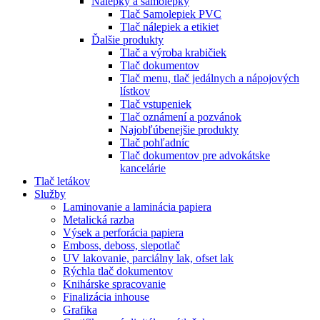
Nálepky a samolepky
Tlač Samolepiek PVC
Tlač nálepiek a etikiet
Ďalšie produkty
Tlač a výroba krabičiek
Tlač dokumentov
Tlač menu, tlač jedálnych a nápojových
lístkov
Tlač vstupeniek
Tlač oznámení a pozvánok
Najobľúbenejšie produkty
Tlač pohľadníc
Tlač dokumentov pre advokátske
kancelárie
Tlač letákov
Služby
Laminovanie a laminácia papiera
Metalická razba
Výsek a perforácia papiera
Emboss, deboss, slepotlač
UV lakovanie, parciálny lak, ofset lak
Rýchla tlač dokumentov
Knihárske spracovanie
Finalizácia inhouse
Grafika