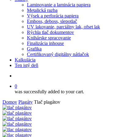
Laminovanie a laminácia papiera
Metalická razba
Výsek a perforácia papiera
Emboss, deboss, slepotlač
UV lakovanie, parciálny lak, ofset lak
Rýchla tlač dokumentov
Knihárske spracovanie
Finalizácia inhouse
Grafika
Certifikovaný digitálny nátlačok
Kalkulácia
Ten istý deň
Hľadať
0
was successfully added to your cart.
Domov
Plagáty
Tlač plagátov