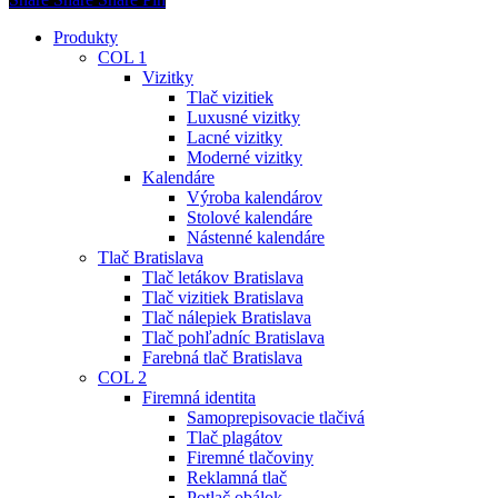
Close
Produkty
Menu
COL 1
Vizitky
Tlač vizitiek
Luxusné vizitky
Lacné vizitky
Moderné vizitky
Kalendáre
Výroba kalendárov
Stolové kalendáre
Nástenné kalendáre
Tlač Bratislava
Tlač letákov Bratislava
Tlač vizitiek Bratislava
Tlač nálepiek Bratislava
Tlač pohľadníc Bratislava
Farebná tlač Bratislava
COL 2
Firemná identita
Samoprepisovacie tlačivá
Tlač plagátov
Firemné tlačoviny
Reklamná tlač
Potlač obálok