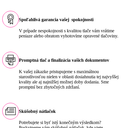
Spoľahlivá garancia vašej spokojnosti
V prípade nespokojnosti s kvalitou tlače vám vrátime
peniaze alebo obratom vyhotovíme opravené tlačoviny.
Promptná tlač a finalizácia vašich dokumentov
K vašej zákazke pristupujeme s maximálnou
starostlivosťou nielen v oblasti dosiahnutia tej najvyššej
kvality ale aj najnižšej možnej doby dodania. Sme
promptní bez zbytočných zdržaní.
Skúšobný nátlačok
Potrebujete si byť istý konečným výsledkom?
Poskytneme vám skúšobný nátlačok, kde viete