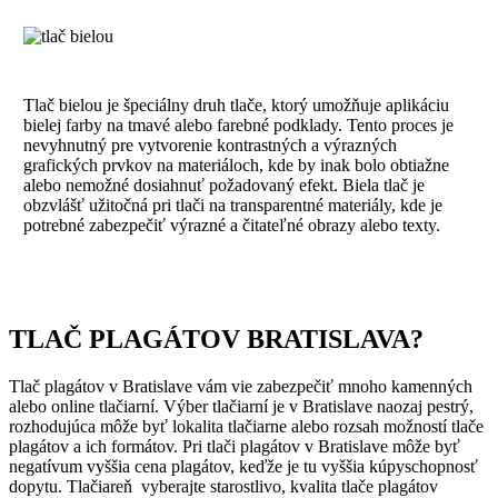
Tlač bielou je špeciálny druh tlače, ktorý umožňuje aplikáciu
bielej farby na tmavé alebo farebné podklady. Tento proces je
nevyhnutný pre vytvorenie kontrastných a výrazných
grafických prvkov na materiáloch, kde by inak bolo obtiažne
alebo nemožné dosiahnuť požadovaný efekt. Biela tlač je
obzvlášť užitočná pri tlači na transparentné materiály, kde je
potrebné zabezpečiť výrazné a čitateľné obrazy alebo texty.
TLAČ PLAGÁTOV BRATISLAVA?
Tlač plagátov v Bratislave vám vie zabezpečiť mnoho kamenných
alebo online tlačiarní. Výber tlačiarní je v Bratislave naozaj pestrý,
rozhodujúca môže byť lokalita tlačiarne alebo rozsah možností tlače
plagátov a ich formátov. Pri tlači plagátov v Bratislave môže byť
negatívum vyššia cena plagátov, keďže je tu vyššia kúpyschopnosť
dopytu. Tlačiareň vyberajte starostlivo, kvalita tlače plagátov