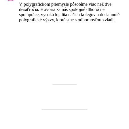
V polygrafickom priemysle pôsobíme viac než dve
desaťročia. Hovoria za nás spokojné dlhoročné
spolupráce, vysoká lojalita našich kolegov a dosiahnuté
polygrafické výzvy, ktoré sme s odbornosťou zvládli.
Tlač vizitiek
Tlač hlavičkových papierov