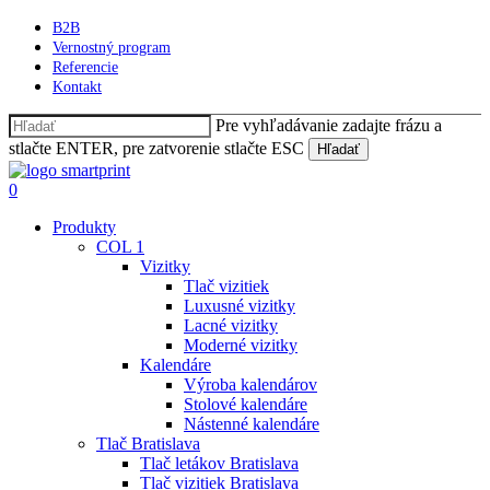
Skip
B2B
to
Vernostný program
main
Referencie
content
Kontakt
Pre vyhľadávanie zadajte frázu a
stlačte ENTER, pre zatvorenie stlačte ESC
Hľadať
Close
Search
Hľadať
0
Menu
Produkty
COL 1
Vizitky
Tlač vizitiek
Luxusné vizitky
Lacné vizitky
Moderné vizitky
Kalendáre
Výroba kalendárov
Stolové kalendáre
Nástenné kalendáre
Tlač Bratislava
Tlač letákov Bratislava
Tlač vizitiek Bratislava