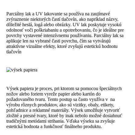
Parciálny lak a UV lakovanie sa používa na zaujímavé
zvýraznenie niektorých častí tlačovín, ako napríklad názvy,
dôležité heslá, logá alebo obrázky. UV lak poskytuje vysokú
odolnosť voči poškriabaniu a opotrebovaniu, čo je ideálne pre
povrchy vystavené intenzívnemu používaniu. Parciálny lak sa
aplikuje len na vybrané časti povrchu, čím sa vytvárajú
atraktívne vizuálne efekty, ktoré zvyšujú estetickú hodnotu
tlačovín
Výsek papiera je proces, pri ktorom sa pomocou špeciálnych
nožov alebo foriem vyreže papier alebo kartón do
požadovaného tvaru. Tento postup sa často využíva v na
výrobu rôznych produktov, ako sú vizitky, obaly, etikety,
pohľadnice a reklamné materiály. Výsek umožňuje vytvoriť
zložité a presné tvary, ktoré by inak nebolo možné dosiahnuť
tradičnými metódami strihania. Vďaka výseku sa zvyšuje
estetická hodnota a funkčnosť finálneho produktu.