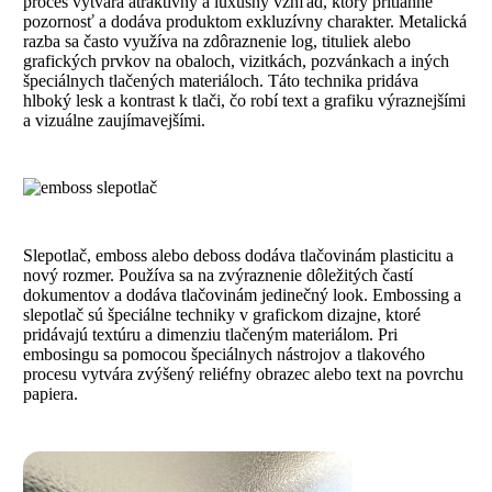
proces vytvára atraktívny a luxusný vzhľad, ktorý pritiahne
pozornosť a dodáva produktom exkluzívny charakter. Metalická
razba sa často využíva na zdôraznenie log, tituliek alebo
grafických prvkov na obaloch, vizitkách, pozvánkach a iných
špeciálnych tlačených materiáloch. Táto technika pridáva
hlboký lesk a kontrast k tlači, čo robí text a grafiku výraznejšími
a vizuálne zaujímavejšími.
Slepotlač, emboss alebo deboss dodáva tlačovinám plasticitu a
nový rozmer. Používa sa na zvýraznenie dôležitých častí
dokumentov a dodáva tlačovinám jedinečný look. Embossing a
slepotlač sú špeciálne techniky v grafickom dizajne, ktoré
pridávajú textúru a dimenziu tlačeným materiálom. Pri
embosingu sa pomocou špeciálnych nástrojov a tlakového
procesu vytvára zvýšený reliéfny obrazec alebo text na povrchu
papiera.