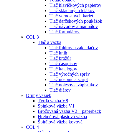
Tlač hlavičkových papierov
Tlač skladaných letákov
Tlač vernostných kariet
Tlač darčekových poukážok
Tlač návodov a manuálov
Tlač formulárov
COL 3
Tlač a väzba
Tlač foldrov a zakladačov
Tlač kníh
Tlač brožúr
Tlač časopisov
Tlač katalógov
Tlač výročných správ
Tlač učebníc a scrípt
Tlač notesov a zápisníkov
Tlač diárov
Druhy väzieb
Tvrdá väzba V8
Spinková väzba V1
Brožovaná väzba V2 – paperback
Hrebeňová plastová väzba
Špirálová väzba kovová
COL 4