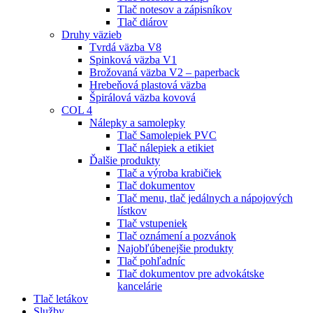
Tlač notesov a zápisníkov
Tlač diárov
Druhy väzieb
Tvrdá väzba V8
Spinková väzba V1
Brožovaná väzba V2 – paperback
Hrebeňová plastová väzba
Špirálová väzba kovová
COL 4
Nálepky a samolepky
Tlač Samolepiek PVC
Tlač nálepiek a etikiet
Ďalšie produkty
Tlač a výroba krabičiek
Tlač dokumentov
Tlač menu, tlač jedálnych a nápojových
lístkov
Tlač vstupeniek
Tlač oznámení a pozvánok
Najobľúbenejšie produkty
Tlač pohľadníc
Tlač dokumentov pre advokátske
kancelárie
Tlač letákov
Služby