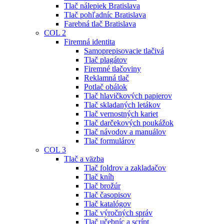
Tlač nálepiek Bratislava
Tlač pohľadníc Bratislava
Farebná tlač Bratislava
COL 2
Firemná identita
Samoprepisovacie tlačivá
Tlač plagátov
Firemné tlačoviny
Reklamná tlač
Potlač obálok
Tlač hlavičkových papierov
Tlač skladaných letákov
Tlač vernostných kariet
Tlač darčekových poukážok
Tlač návodov a manuálov
Tlač formulárov
COL 3
Tlač a väzba
Tlač foldrov a zakladačov
Tlač kníh
Tlač brožúr
Tlač časopisov
Tlač katalógov
Tlač výročných správ
Tlač učebníc a scrípt