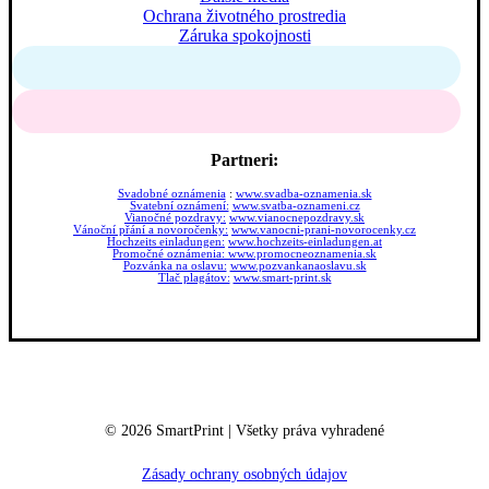
Ochrana životného prostredia
Záruka spokojnosti
Partneri:
Svadobné oznámenia
:
www.svadba-oznamenia.sk
Svatební oznámení:
www.svatba-oznameni.cz
Vianočné pozdravy:
www.vianocnepozdravy.sk
Vánoční přání a novoročenky:
www.vanocni-prani-novorocenky.cz
Hochzeits einladungen:
www.hochzeits-einladungen.at
Promočné oznámenia:
www.promocneoznamenia.sk
Pozvánka na oslavu:
www.pozvankanaoslavu.sk
Tlač plagátov:
www.smart-print.sk
©
2026
SmartPrint | Všetky práva vyhradené
Zásady ochrany osobných údajov