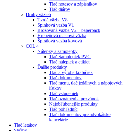
Tlač notesov a zápisníkov
Tlač diárov
Druhy väzieb
Tvrdá väzba V8
Spinková väzba V1
Brožovaná väzba V2 – paperback
Hrebeňová plastová väzba
Špirálová väzba kovová
COL 4
Nálepky a samolepky
Tlač Samolepiek PVC
Tlač nálepiek a etikiet
Ďalšie produkty
Tlač a výroba krabičiek
Tlač dokumentov
Tlač menu, tlač jedálnych a nápojových
lístkov
Tlač vstupeniek
Tlač oznámení a pozvánok
Najobľúbenejšie produkty
Tlač pohľadníc
Tlač dokumentov pre advokátske
kancelárie
Tlač letákov
Služby