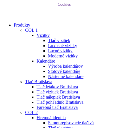
Cookies
Close
Produkty
Menu
COL 1
Vizitky
Tlač vizitiek
Luxusné vizitky
Lacné vizitky
Moderné vizitky
Kalendáre
Výroba kalendárov
Stolové kalendáre
Nástenné kalendáre
Tlač Bratislava
Tlač letákov Bratislava
Tlač vizitiek Bratislava
Tlač nálepiek Bratislava
Tlač pohľadníc Bratislava
Farebná tlač Bratislava
COL 2
Firemná identita
Samoprepisovacie tlačivá
Tlač plagátov