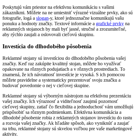
Poskytujú vám priestor na efektívnu komunikáciu s vašimi
zákazníkmi. Môžete na ne umiestniť výrazné vizuálne prvky, ako sú
fotografie, logá a
slogan
-y, ktoré jednoznačne komunikujú vašu
ponuku a hodnoty značky. Textové informácie a
grafické prvky
na
reklamných stojanoch by mali byť jasné, stručné a zrozumiteľné,
aby rýchlo zaujali a oslovovali cieľovú skupinu.
Investícia do dlhodobého pôsobenia
Reklamné stojany sú investíciou do dlhodobého pôsobenia vašej
značky. Keď raz zakúpite kvalitný stojan, môžete ho využívať
opakovane na rôznych podujatiach a v rôznych prostrediach. To
znamená, že ich návratnosť investície je vysoká. S ich pomocou
môžete pravidelne a systematicky prezentovať svoju značku a
budovať povedomie o nej v cieľovej skupine.
Reklamné stojany sú výborným nástrojom na efektívnu prezentáciu
vašej značky. Ich výraznosť a viditeľnosť zaujmú pozornosť
cieľovej skupiny, zatiaľ čo flexibilita a jednoduchosť vám umožňujú
prispôsobiť sa rôznym podmienkam. Efektívna komunikácia a
dlhodobé pôsobenie robia z reklamných stojanov investíciu do rastu
a rozvoja vašej značky. Ak hľadáte spôsob, ako vyniknúť a zaujať
na trhu, reklamné stojany sú skvelou voľbou pre vaše marketingové
aktivity.