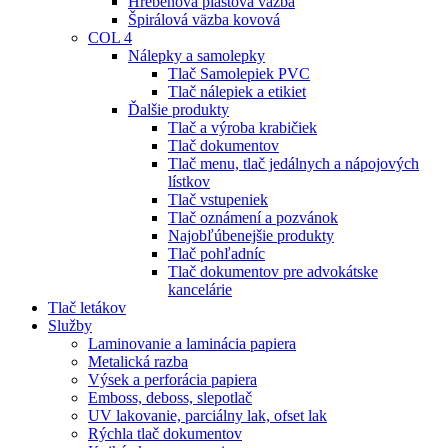
Hrebeňová plastová väzba
Špirálová väzba kovová
COL 4
Nálepky a samolepky
Tlač Samolepiek PVC
Tlač nálepiek a etikiet
Ďalšie produkty
Tlač a výroba krabičiek
Tlač dokumentov
Tlač menu, tlač jedálnych a nápojových
lístkov
Tlač vstupeniek
Tlač oznámení a pozvánok
Najobľúbenejšie produkty
Tlač pohľadníc
Tlač dokumentov pre advokátske
kancelárie
Tlač letákov
Služby
Laminovanie a laminácia papiera
Metalická razba
Výsek a perforácia papiera
Emboss, deboss, slepotlač
UV lakovanie, parciálny lak, ofset lak
Rýchla tlač dokumentov