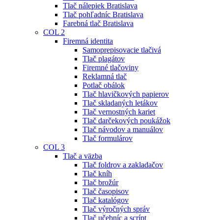
Tlač nálepiek Bratislava
Tlač pohľadníc Bratislava
Farebná tlač Bratislava
COL 2
Firemná identita
Samoprepisovacie tlačivá
Tlač plagátov
Firemné tlačoviny
Reklamná tlač
Potlač obálok
Tlač hlavičkových papierov
Tlač skladaných letákov
Tlač vernostných kariet
Tlač darčekových poukážok
Tlač návodov a manuálov
Tlač formulárov
COL 3
Tlač a väzba
Tlač foldrov a zakladačov
Tlač kníh
Tlač brožúr
Tlač časopisov
Tlač katalógov
Tlač výročných správ
Tlač učebníc a scrípt