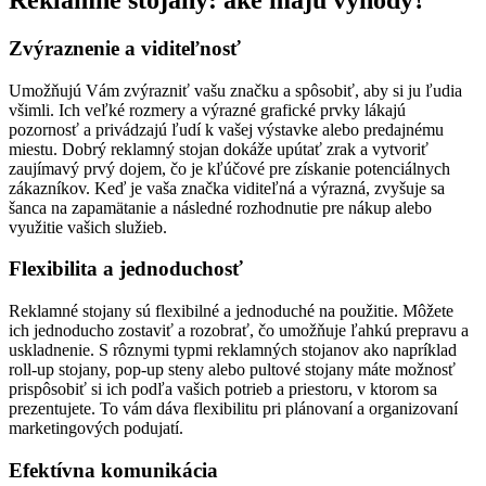
Zvýraznenie a viditeľnosť
Umožňujú Vám zvýrazniť vašu značku a spôsobiť, aby si ju ľudia
všimli. Ich veľké rozmery a výrazné grafické prvky lákajú
pozornosť a privádzajú ľudí k vašej výstavke alebo predajnému
miestu. Dobrý reklamný stojan dokáže upútať zrak a vytvoriť
zaujímavý prvý dojem, čo je kľúčové pre získanie potenciálnych
zákazníkov. Keď je vaša značka viditeľná a výrazná, zvyšuje sa
šanca na zapamätanie a následné rozhodnutie pre nákup alebo
využitie vašich služieb.
Flexibilita a jednoduchosť
Reklamné stojany sú flexibilné a jednoduché na použitie. Môžete
ich jednoducho zostaviť a rozobrať, čo umožňuje ľahkú prepravu a
uskladnenie. S rôznymi typmi reklamných stojanov ako napríklad
roll-up stojany, pop-up steny alebo pultové stojany máte možnosť
prispôsobiť si ich podľa vašich potrieb a priestoru, v ktorom sa
prezentujete. To vám dáva flexibilitu pri plánovaní a organizovaní
marketingových podujatí.
Efektívna komunikácia