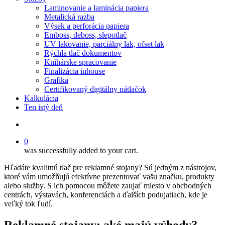
Laminovanie a laminácia papiera
Metalická razba
Výsek a perforácia papiera
Emboss, deboss, slepotlač
UV lakovanie, parciálny lak, ofset lak
Rýchla tlač dokumentov
Knihárske spracovanie
Finalizácia inhouse
Grafika
Certifikovaný digitálny nátlačok
Kalkulácia
Ten istý deň
Hľadať
0
was successfully added to your cart.
Hľadáte kvalitnú tlač pre reklamné stojany? Sú jedným z nástrojov,
ktoré vám umožňujú efektívne prezentovať vašu značku, produkty
alebo služby. S ich pomocou môžete zaujať miesto v obchodných
centrách, výstavách, konferenciách a ďalších podujatiach, kde je
veľký tok ľudí.
Reklamné stojany: aké majú výhody?