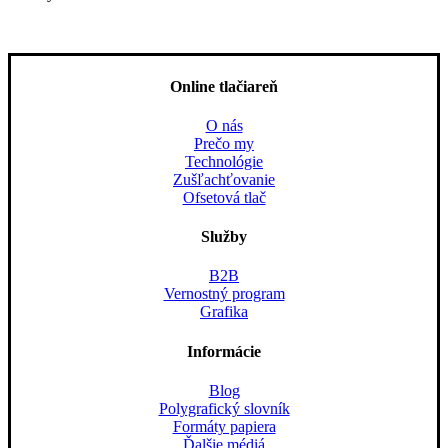
Online tlačiareň
O nás
Prečo my
Technológie
Zušľachťovanie
Ofsetová tlač
Služby
B2B
Vernostný program
Grafika
Informácie
Blog
Polygrafický slovník
Formáty papiera
Ďalšie médiá