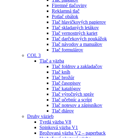
Firemné tlačoviny
Reklamná tlač
Potlač obálok
Tlač hlavičkových papierov
Tlač skladaných letákov
Tlač vernostných kariet
Tlač darčekových poukážok
Tlač návodov a manuálov
Tlač formulárov
COL 3
Tlač a väzba
Tlač foldrov a zakladačov
Tlač kníh
Tlač brožúr
Tlač časopisov
Tlač katalógov
Tlač výročných správ
Tlač učebníc a scrípt
Tlač notesov a zápisníkov
Tlač diárov
Druhy väzieb
Tvrdá väzba V8
Spinková väzba V1
Brožovaná väzba V2 – paperback