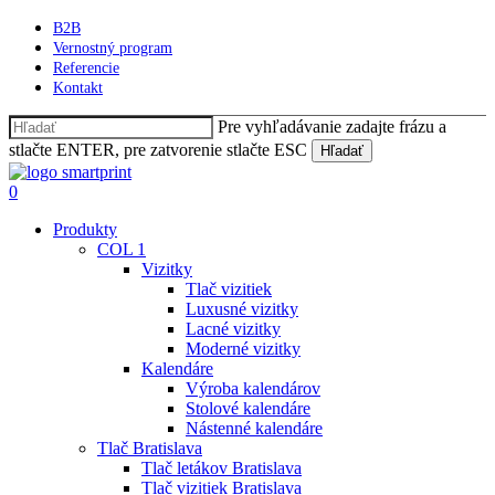
Skip
B2B
to
Vernostný program
main
Referencie
content
Kontakt
Pre vyhľadávanie zadajte frázu a
stlačte ENTER, pre zatvorenie stlačte ESC
Hľadať
Close
Search
Hľadať
0
Menu
Produkty
COL 1
Vizitky
Tlač vizitiek
Luxusné vizitky
Lacné vizitky
Moderné vizitky
Kalendáre
Výroba kalendárov
Stolové kalendáre
Nástenné kalendáre
Tlač Bratislava
Tlač letákov Bratislava
Tlač vizitiek Bratislava