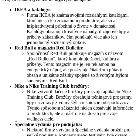
IKEA a katalógy:
Firma IKEA je známa svojimi rozsiahlymi katalógmi,
ktoré nie sú len zoznamom produktov, ale sú aj
inšpiratívnymi príbehmi o živote v domácnosti.
Katalógy obsahujú kreatívne nápady, dizajnové tipy a
príbehy zákazníkov, čím ponúkajú viac ako len
jednoduchý zoznam výrobkov.
Red Bull a magazín Red Bulletin:
Spoločnosť Red Bull publikuje magazín s názvom
„Red Bulletin“, ktorý kombinuje šport, kultúru a
príbehy. Tento magazín nie je len reklamou na
energetický nápoj, ale poskytuje čitateľom pútavý
obsah a unikátne zážitky spojené so životným štýlom
spojeným s Red Bull.
Nike a Nike Training Club brožúry:
Nike vytvoril tlačené brožúry pre svoju aplikáciu Nike
Training Club. Brožúry obsahujú tréningové programy,
tipy na zdravý životný štýl a inšpirácie od športovcov.
Týmto spôsobom zákazníci nielen dostávajú informácie
o produktoch, ale aj nástroje na dosah pre svoje
wellness ciele.
Špeciálne vydania pre podujatia:
Niektoré firmy vytvárajú špeciálne vydania brožúr pre
veľké podujatia, koncerty alebo festivaly, kde okrem