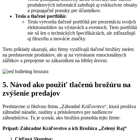
produktových informácií zahrňujú aj exkluzívne obsahy
a propagačné ponuky pre účastníkov.
Tesla a tlačené portfóliá:
Tesla vytvorila tlačené portfóliá pre prezentáciu svojich
elektromobilov na výstavách a eventoch. Tieto portfóliá
nie sú len o technických špecifikáciách, ale zdôrazňujú
aj filozofiu a inovácie značky.
Tieto príklady ukazujú, ako firmy využívajú tlačené brožúry nielen
na predstavenie produktov, ale aj na vytváranie emocionálnych
zážitkov a prepojenie so zákazníkmi na hlbšej úrovni.
5. Návod ako použiť tlačenú brožúru na
zvýšenie predajov
Predstavme si fiktívnu firmu „Záhradné Kráľovstvo“, ktorá predáva
záhradné náradie, rastliny a príslušenstvo pre nadšencov
záhradníctva. Tu je scenár, ako brožúra pomohla tejto firme:
Prípad: Záhradné Kráľovstvo a ich Brožúra „Zelený Raj“
Cieľová Skupina: