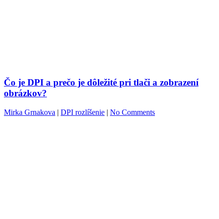
Čo je DPI a prečo je dôležité pri tlači a zobrazení
obrázkov?
Mirka Grnakova
|
DPI rozlíšenie
|
No Comments