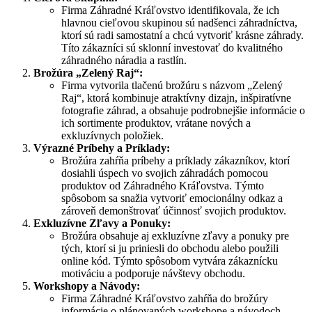
Firma Záhradné Kráľovstvo identifikovala, že ich
hlavnou cieľovou skupinou sú nadšenci záhradníctva,
ktorí sú radi samostatní a chcú vytvoriť krásne záhrady.
Títo zákazníci sú sklonní investovať do kvalitného
záhradného náradia a rastlín.
Brožúra „Zelený Raj“:
Firma vytvorila tlačenú brožúru s názvom „Zelený
Raj“, ktorá kombinuje atraktívny dizajn, inšpiratívne
fotografie záhrad, a obsahuje podrobnejšie informácie o
ich sortimente produktov, vrátane nových a
exkluzívnych položiek.
Výrazné Príbehy a Príklady:
Brožúra zahŕňa príbehy a príklady zákazníkov, ktorí
dosiahli úspech vo svojich záhradách pomocou
produktov od Záhradného Kráľovstva. Týmto
spôsobom sa snažia vytvoriť emocionálny odkaz a
zároveň demonštrovať účinnosť svojich produktov.
Exkluzívne Zľavy a Ponuky:
Brožúra obsahuje aj exkluzívne zľavy a ponuky pre
tých, ktorí si ju priniesli do obchodu alebo použili
online kód. Týmto spôsobom vytvára zákaznícku
motiváciu a podporuje návštevy obchodu.
Workshopy a Návody:
Firma Záhradné Kráľovstvo zahŕňa do brožúry
informácie o plánovaných workshope a návodoch,