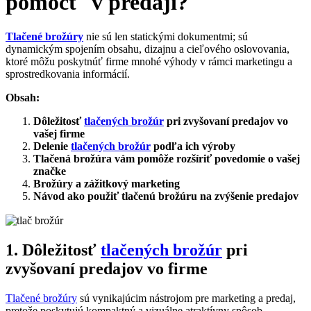
pomôcť v predaji?
Tlačené brožúry
nie sú len statickými dokumentmi; sú
dynamickým spojením obsahu, dizajnu a cieľového oslovovania,
ktoré môžu poskytnúť firme mnohé výhody v rámci marketingu a
sprostredkovania informácií.
Obsah:
Dôležitosť
tlačených brožúr
pri zvyšovaní predajov vo
vašej firme
Delenie
tlačených brožúr
podľa ich výroby
Tlačená brožúra vám pomôže rozšíriť povedomie o vašej
značke
Brožúry a zážitkový marketing
Návod ako použiť tlačenú brožúru na zvýšenie predajov
1. Dôležitosť
tlačených brožúr
pri
zvyšovaní predajov vo firme
Tlačené brožúry
sú vynikajúcim nástrojom pre marketing a predaj,
pretože poskytujú kompaktný a vizuálne atraktívny spôsob