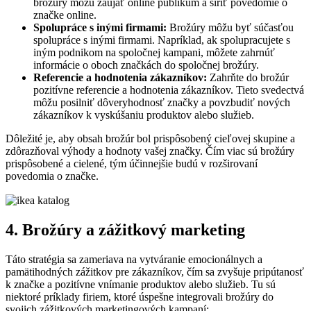
brožúry môžu zaujať online publikum a šíriť povedomie o
značke online.
Spolupráce s inými firmami:
Brožúry môžu byť súčasťou
spolupráce s inými firmami. Napríklad, ak spolupracujete s
iným podnikom na spoločnej kampani, môžete zahrnúť
informácie o oboch značkách do spoločnej brožúry.
Referencie a hodnotenia zákazníkov:
Zahrňte do brožúr
pozitívne referencie a hodnotenia zákazníkov. Tieto svedectvá
môžu posilniť dôveryhodnosť značky a povzbudiť nových
zákazníkov k vyskúšaniu produktov alebo služieb.
Dôležité je, aby obsah brožúr bol prispôsobený cieľovej skupine a
zdôrazňoval výhody a hodnoty vašej značky. Čím viac sú brožúry
prispôsobené a cielené, tým účinnejšie budú v rozširovaní
povedomia o značke.
4. Brožúry a zážitkový marketing
Táto stratégia sa zameriava na vytváranie emocionálnych a
pamätihodných zážitkov pre zákazníkov, čím sa zvyšuje pripútanosť
k značke a pozitívne vnímanie produktov alebo služieb. Tu sú
niektoré príklady firiem, ktoré úspešne integrovali brožúry do
svojich zážitkových marketingových kampaní: