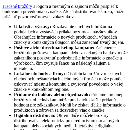
Tlačené brožúry
s logom a firemným dizajnom môžu prispieť k
budovaniu povedomia o značke. Ak sú distribuované široko, môžu
prilákať pozornosť nových zákazníkov.
Udalosti a výstavy:
Rozdávanie farebných brožúr na
podujatiach a výstavách priláka pozornosť návštevníkov.
Obsahujúce informácie o nových produktoch, výhodách
značky a kontaktných údajoch môžu zanechať trvalý dojem.
Poštové alebo directmarketing kampane:
Začlenenie
brožúr do poštových kampaní alebo zasielaných balíkov môže
zákazníkom poskytnúť podrobnejšie informácie o značke a
výrobkoch, čím zvyšuje šancu na následný záujem a
interakciu.
Lokálne obchody a firmy:
Distribúcia brožúr v miestnych
obchodoch, reštauráciách alebo iných firmách môže pomôcť
oslovovať miestnu komunitu a zvyšovať povedomie o vašej
značke v konkrétnom regióne.
Pridanie do balíkov alebo objednávok:
Pridanie farebnej
brožúry k objednávkam môže predstaviť ďalšiu pridanú
hodnotu pre zákazníkov. Mohli by získať ďalšie informácie o
produktoch a zároveň sa dozvedieť viac o značke.
Digitálna distribúcia:
Okrem tlače môžete brožúry
distribuovať aj elektronicky prostredníctvom e-mailových
kampaní alebo sociálnych médií. Interaktívne digitálne