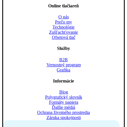
Online tlačiareň
O nás
Prečo my
Technológie
Zušľachťovanie
Ofsetová tlač
Služby
B2B
Vernostný program
Grafika
Informácie
Blog
Polygrafický slovník
Formáty papiera
Ďalšie médiá
Ochrana životného prostredia
Záruka spokojnosti