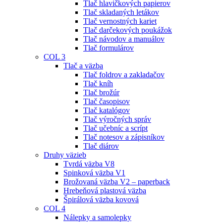
Tlač hlavičkových papierov
Tlač skladaných letákov
Tlač vernostných kariet
Tlač darčekových poukážok
Tlač návodov a manuálov
Tlač formulárov
COL 3
Tlač a väzba
Tlač foldrov a zakladačov
Tlač kníh
Tlač brožúr
Tlač časopisov
Tlač katalógov
Tlač výročných správ
Tlač učebníc a scrípt
Tlač notesov a zápisníkov
Tlač diárov
Druhy väzieb
Tvrdá väzba V8
Spinková väzba V1
Brožovaná väzba V2 – paperback
Hrebeňová plastová väzba
Špirálová väzba kovová
COL 4
Nálepky a samolepky