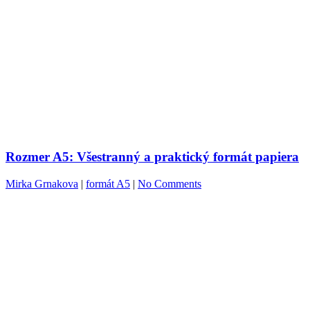
Rozmer A5: Všestranný a praktický formát papiera
Mirka Grnakova
|
formát A5
|
No Comments