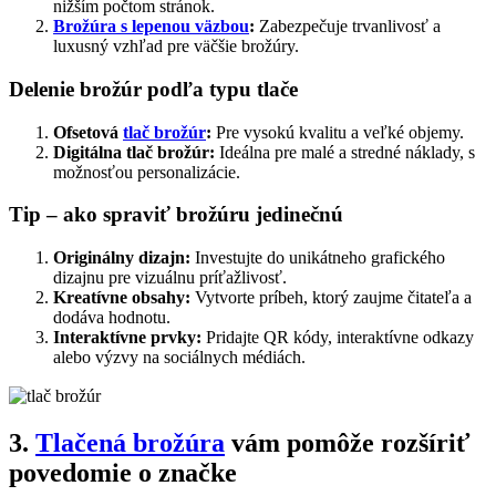
nižším počtom stránok.
Brožúra s lepenou väzbou
:
Zabezpečuje trvanlivosť a
luxusný vzhľad pre väčšie brožúry.
Delenie brožúr podľa typu tlače
Ofsetová
tlač brožúr
:
Pre vysokú kvalitu a veľké objemy.
Digitálna tlač brožúr:
Ideálna pre malé a stredné náklady, s
možnosťou personalizácie.
Tip – ako spraviť brožúru jedinečnú
Originálny dizajn:
Investujte do unikátneho grafického
dizajnu pre vizuálnu príťažlivosť.
Kreatívne obsahy:
Vytvorte príbeh, ktorý zaujme čitateľa a
dodáva hodnotu.
Interaktívne prvky:
Pridajte QR kódy, interaktívne odkazy
alebo výzvy na sociálnych médiách.
3.
Tlačená brožúra
vám pomôže rozšíriť
povedomie o značke