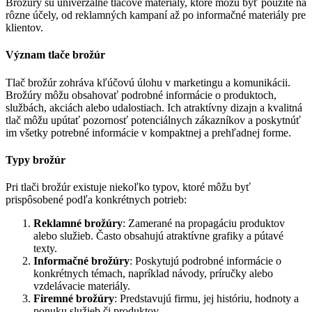
Brožúry sú univerzálne tlačové materiály, ktoré môžu byť použité na
rôzne účely, od reklamných kampaní až po informačné materiály pre
klientov.
Význam tlače brožúr
Tlač brožúr zohráva kľúčovú úlohu v marketingu a komunikácii.
Brožúry môžu obsahovať podrobné informácie o produktoch,
službách, akciách alebo udalostiach. Ich atraktívny dizajn a kvalitná
tlač môžu upútať pozornosť potenciálnych zákazníkov a poskytnúť
im všetky potrebné informácie v kompaktnej a prehľadnej forme.
Typy brožúr
Pri tlači brožúr existuje niekoľko typov, ktoré môžu byť
prispôsobené podľa konkrétnych potrieb:
Reklamné brožúry
: Zamerané na propagáciu produktov
alebo služieb. Často obsahujú atraktívne grafiky a pútavé
texty.
Informačné brožúry
: Poskytujú podrobné informácie o
konkrétnych témach, napríklad návody, príručky alebo
vzdelávacie materiály.
Firemné brožúry
: Predstavujú firmu, jej históriu, hodnoty a
ponuku služieb či produktov.