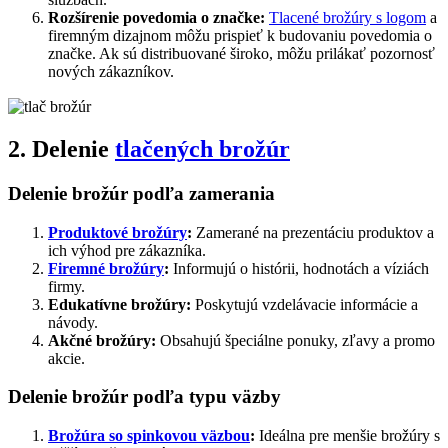
Rozšírenie povedomia o značke:
Tlacené brožúry s logom
a
firemným dizajnom môžu prispieť k budovaniu povedomia o
značke. Ak sú distribuované široko, môžu prilákať pozornosť
nových zákazníkov.
2. Delenie
tlačených brožúr
Delenie brožúr podľa zamerania
Produktové brožúry
:
Zamerané na prezentáciu produktov a
ich výhod pre zákazníka.
Firemné brožúry
:
Informujú o histórii, hodnotách a víziách
firmy.
Edukatívne brožúry:
Poskytujú vzdelávacie informácie a
návody.
Akčné brožúry:
Obsahujú špeciálne ponuky, zľavy a promo
akcie.
Delenie brožúr podľa typu väzby
Brožúra so spinkovou väzbou
:
Ideálna pre menšie brožúry s