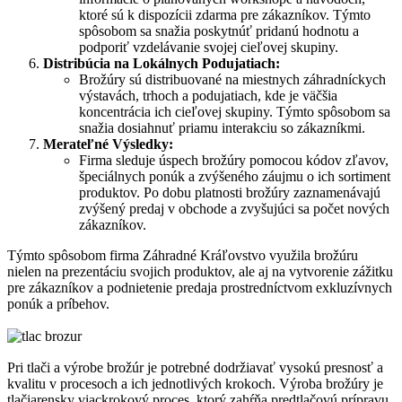
ktoré sú k dispozícii zdarma pre zákazníkov. Týmto
spôsobom sa snažia poskytnúť pridanú hodnotu a
podporiť vzdelávanie svojej cieľovej skupiny.
Distribúcia na Lokálnych Podujatiach:
Brožúry sú distribuované na miestnych záhradníckych
výstavách, trhoch a podujatiach, kde je väčšia
koncentrácia ich cieľovej skupiny. Týmto spôsobom sa
snažia dosiahnuť priamu interakciu so zákazníkmi.
Merateľné Výsledky:
Firma sleduje úspech brožúry pomocou kódov zľavov,
špeciálnych ponúk a zvýšeného záujmu o ich sortiment
produktov. Po dobu platnosti brožúry zaznamenávajú
zvýšený predaj v obchode a zvyšujúci sa počet nových
zákazníkov.
Týmto spôsobom firma Záhradné Kráľovstvo využila brožúru
nielen na prezentáciu svojich produktov, ale aj na vytvorenie zážitku
pre zákazníkov a podnietenie predaja prostredníctvom exkluzívnych
ponúk a príbehov.
Pri tlači a výrobe brožúr je potrebné dodržiavať vysokú presnosť a
kvalitu v procesoch a ich jednotlivých krokoch. Výroba brožúry je
tlačiarensky viackrokový proces, ktorý zahŕňa predtlačovú prípravu,