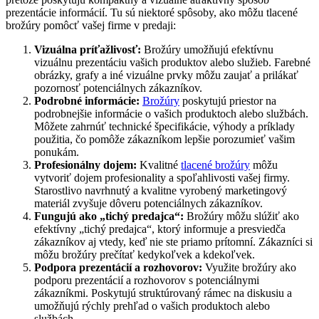
prezentácie informácií. Tu sú niektoré spôsoby, ako môžu tlacené
brožúry pomôcť vašej firme v predaji:
Vizuálna príťažlivosť:
Brožúry umožňujú efektívnu
vizuálnu prezentáciu vašich produktov alebo služieb. Farebné
obrázky, grafy a iné vizuálne prvky môžu zaujať a prilákať
pozornosť potenciálnych zákazníkov.
Podrobné informácie:
Brožúry
poskytujú priestor na
podrobnejšie informácie o vašich produktoch alebo službách.
Môžete zahrnúť technické špecifikácie, výhody a príklady
použitia, čo pomôže zákazníkom lepšie porozumieť vašim
ponukám.
Profesionálny dojem:
Kvalitné
tlacené brožúry
môžu
vytvoriť dojem profesionality a spoľahlivosti vašej firmy.
Starostlivo navrhnutý a kvalitne vyrobený marketingový
materiál zvyšuje dôveru potenciálnych zákazníkov.
Fungujú ako „tichý predajca“:
Brožúry môžu slúžiť ako
efektívny „tichý predajca“, ktorý informuje a presviedča
zákazníkov aj vtedy, keď nie ste priamo prítomní. Zákazníci si
môžu brožúry prečítať kedykoľvek a kdekoľvek.
Podpora prezentácií a rozhovorov:
Využite brožúry ako
podporu prezentácií a rozhovorov s potenciálnymi
zákazníkmi. Poskytujú struktúrovaný rámec na diskusiu a
umožňujú rýchly prehľad o vašich produktoch alebo
službách.