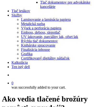
Tlač dokumentov pre advokátske
kancelárie
Tlač letákov
Služby
Laminovanie a laminácia papiera
Metalická razba
Výsek a perforácia papiera
Emboss, deboss, slepotlač
UV lakovanie, parciálny lak, ofset lak
Rýchla tlač dokumentov
Knihárske spracovanie
Finalizácia inhouse
Grafika
Certifikovaný digitálny nátlačok
Kalkulácia
Ten istý deň
Hľadať
0
was successfully added to your cart.
Ako vedia tlačené brožúry