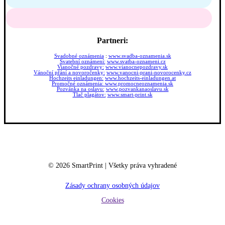
Partneri:
Svadobné oznámenia
:
www.svadba-oznamenia.sk
Svatební oznámení:
www.svatba-oznameni.cz
Vianočné pozdravy:
www.vianocnepozdravy.sk
Vánoční přání a novoročenky:
www.vanocni-prani-novorocenky.cz
Hochzeits einladungen:
www.hochzeits-einladungen.at
Promočné oznámenia:
www.promocneoznamenia.sk
Pozvánka na oslavu:
www.pozvankanaoslavu.sk
Tlač plagátov:
www.smart-print.sk
©
2026
SmartPrint | Všetky práva vyhradené
Zásady ochrany osobných údajov
Cookies