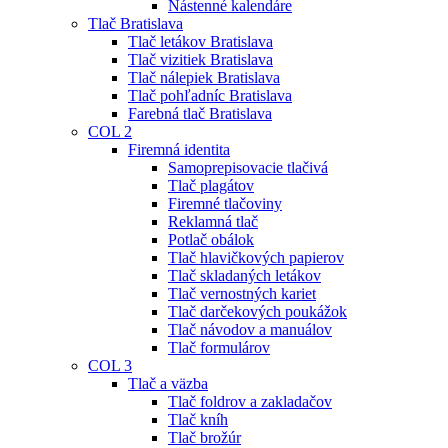
Nástenné kalendáre
Tlač Bratislava
Tlač letákov Bratislava
Tlač vizitiek Bratislava
Tlač nálepiek Bratislava
Tlač pohľadníc Bratislava
Farebná tlač Bratislava
COL 2
Firemná identita
Samoprepisovacie tlačivá
Tlač plagátov
Firemné tlačoviny
Reklamná tlač
Potlač obálok
Tlač hlavičkových papierov
Tlač skladaných letákov
Tlač vernostných kariet
Tlač darčekových poukážok
Tlač návodov a manuálov
Tlač formulárov
COL 3
Tlač a väzba
Tlač foldrov a zakladačov
Tlač kníh
Tlač brožúr