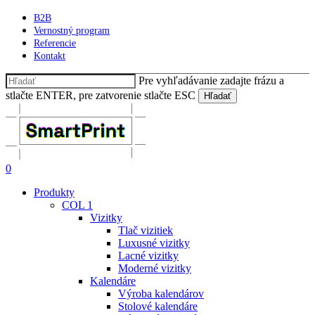
Skip
B2B
to
Vernostný program
main
Referencie
content
Kontakt
Pre vyhľadávanie zadajte frázu a
stlačte ENTER, pre zatvorenie stlačte ESC
Hľadať
Close
Search
Hľadať
0
Menu
Produkty
COL 1
Vizitky
Tlač vizitiek
Luxusné vizitky
Lacné vizitky
Moderné vizitky
Kalendáre
Výroba kalendárov
Stolové kalendáre