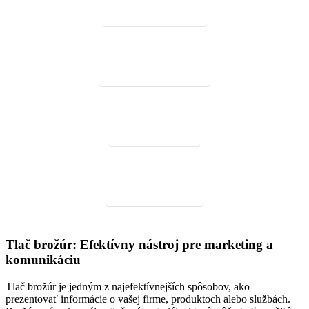
Tlač foldrov a zakladačov
Tlač plastových samolepiek
Tlač výročných správ
Tlač a výroba krabičiek
Tlač brožúr: Efektívny nástroj pre marketing a
komunikáciu
Tlač brožúr je jedným z najefektívnejších spôsobov, ako
prezentovať informácie o vašej firme, produktoch alebo službách.