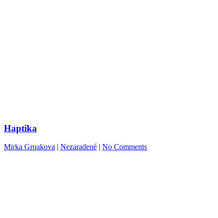
Haptika
Mirka Grnakova
|
Nezaradené
|
No Comments