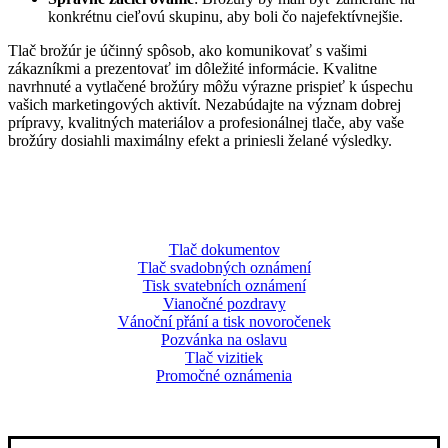
konkrétnu cieľovú skupinu, aby boli čo najefektívnejšie.
Tlač brožúr je účinný spôsob, ako komunikovať s vašimi
zákazníkmi a prezentovať im dôležité informácie. Kvalitne
navrhnuté a vytlačené brožúry môžu výrazne prispieť k úspechu
vašich marketingových aktivít. Nezabúdajte na význam dobrej
prípravy, kvalitných materiálov a profesionálnej tlače, aby vaše
brožúry dosiahli maximálny efekt a priniesli želané výsledky.
Tlač dokumentov
Tlač svadobných oznámení
Tisk svatebních oznámení
Vianočné pozdravy
Vánoční přání a tisk novoročenek
Pozvánka na oslavu
Tlač vizitiek
Promočné oznámenia