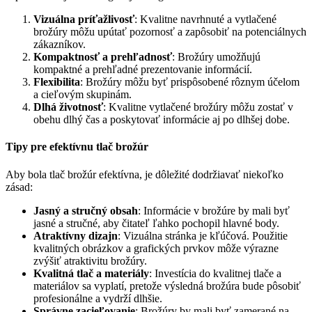
Vizuálna príťažlivosť
: Kvalitne navrhnuté a vytlačené
brožúry môžu upútať pozornosť a zapôsobiť na potenciálnych
zákazníkov.
Kompaktnosť a prehľadnosť
: Brožúry umožňujú
kompaktné a prehľadné prezentovanie informácií.
Flexibilita
: Brožúry môžu byť prispôsobené rôznym účelom
a cieľovým skupinám.
Dlhá životnosť
: Kvalitne vytlačené brožúry môžu zostať v
obehu dlhý čas a poskytovať informácie aj po dlhšej dobe.
Tipy pre efektívnu tlač brožúr
Aby bola tlač brožúr efektívna, je dôležité dodržiavať niekoľko
zásad:
Jasný a stručný obsah
: Informácie v brožúre by mali byť
jasné a stručné, aby čitateľ ľahko pochopil hlavné body.
Atraktívny dizajn
: Vizuálna stránka je kľúčová. Použitie
kvalitných obrázkov a grafických prvkov môže výrazne
zvýšiť atraktivitu brožúry.
Kvalitná tlač a materiály
: Investícia do kvalitnej tlače a
materiálov sa vyplatí, pretože výsledná brožúra bude pôsobiť
profesionálne a vydrží dlhšie.
Správne zacieľovanie
: Brožúry by mali byť zamerané na