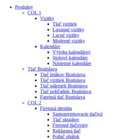
Close
Produkty
Menu
COL 1
Vizitky
Tlač vizitiek
Luxusné vizitky
Lacné vizitky
Moderné vizitky
Kalendáre
Výroba kalendárov
Stolové kalendáre
Nástenné kalendáre
Tlač Bratislava
Tlač letákov Bratislava
Tlač vizitiek Bratislava
Tlač nálepiek Bratislava
Tlač pohľadníc Bratislava
Farebná tlač Bratislava
COL 2
Firemná identita
Samoprepisovacie tlačivá
Tlač plagátov
Firemné tlačoviny
Reklamná tlač
Potlač obálok