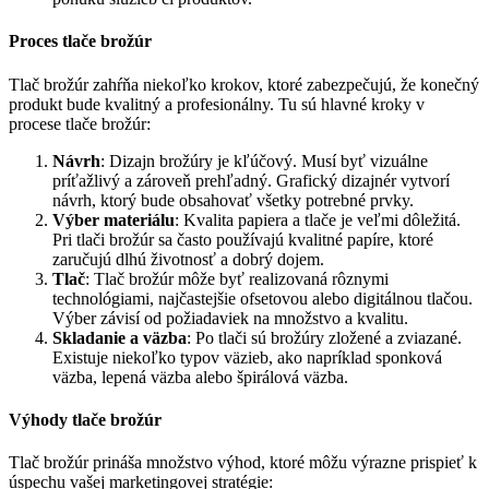
Proces tlače brožúr
Tlač brožúr zahŕňa niekoľko krokov, ktoré zabezpečujú, že konečný
produkt bude kvalitný a profesionálny. Tu sú hlavné kroky v
procese tlače brožúr:
Návrh
: Dizajn brožúry je kľúčový. Musí byť vizuálne
príťažlivý a zároveň prehľadný. Grafický dizajnér vytvorí
návrh, ktorý bude obsahovať všetky potrebné prvky.
Výber materiálu
: Kvalita papiera a tlače je veľmi dôležitá.
Pri tlači brožúr sa často používajú kvalitné papíre, ktoré
zaručujú dlhú životnosť a dobrý dojem.
Tlač
: Tlač brožúr môže byť realizovaná rôznymi
technológiami, najčastejšie ofsetovou alebo digitálnou tlačou.
Výber závisí od požiadaviek na množstvo a kvalitu.
Skladanie a väzba
: Po tlači sú brožúry zložené a zviazané.
Existuje niekoľko typov väzieb, ako napríklad sponková
väzba, lepená väzba alebo špirálová väzba.
Výhody tlače brožúr
Tlač brožúr prináša množstvo výhod, ktoré môžu výrazne prispieť k
úspechu vašej marketingovej stratégie: