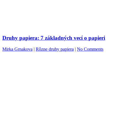
Druhy papiera: 7 základných vecí o papieri
Mirka Grnakova
|
Rôzne druhy papiera
|
No Comments