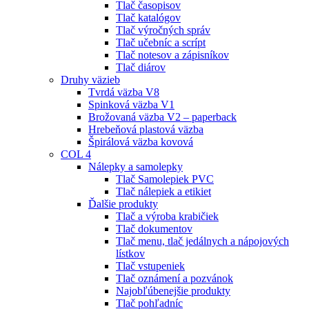
Tlač časopisov
Tlač katalógov
Tlač výročných správ
Tlač učebníc a scrípt
Tlač notesov a zápisníkov
Tlač diárov
Druhy väzieb
Tvrdá väzba V8
Spinková väzba V1
Brožovaná väzba V2 – paperback
Hrebeňová plastová väzba
Špirálová väzba kovová
COL 4
Nálepky a samolepky
Tlač Samolepiek PVC
Tlač nálepiek a etikiet
Ďalšie produkty
Tlač a výroba krabičiek
Tlač dokumentov
Tlač menu, tlač jedálnych a nápojových
lístkov
Tlač vstupeniek
Tlač oznámení a pozvánok
Najobľúbenejšie produkty
Tlač pohľadníc