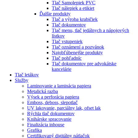
Tlač Samolepiek PVC
Tlač nálepiek a etikiet
Ďalšie produkty
Tlač a výroba krabičiek
Tlač dokumentov
Tlač menu, tlač jedálnych a nápojových
lístkov
Tlač vstupeniek
Tlač oznámení a pozvánok
Najobľúbenejšie produkty
Tlač pohľadníc
Tlač dokumentov pre advokátske
kancelárie
Tlač letákov
Služby
Laminovanie a laminácia papiera
Metalická razba
Výsek a perforácia papiera
Emboss, deboss, slepotlač
UV lakovanie, parciálny lak, ofset lak
Rýchla tlač dokumentov
Knihárske spracovanie
Finalizácia inhouse
Grafika
Certifikovaný digitálny nátlačok